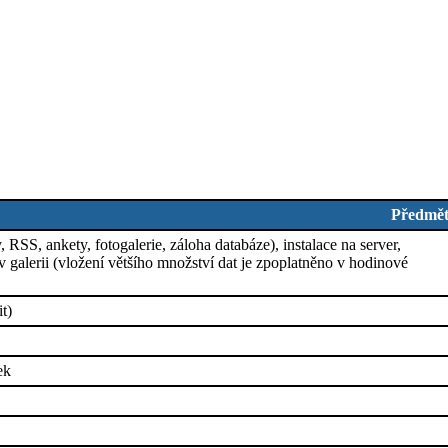
Předmě
SS, ankety, fotogalerie, záloha databáze), instalace na server,
 galerii (vložení většího množství dat je zpoplatněno v hodinové
t)
ek